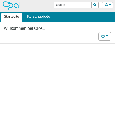
OPAL
Suche
Login
Hilf
Suchen
Startseite
Kursangebote
Willkommen bei OPAL
Hilfe