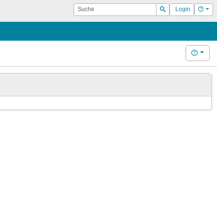
Suche
Hilf
Login
Suchen
Hilfe