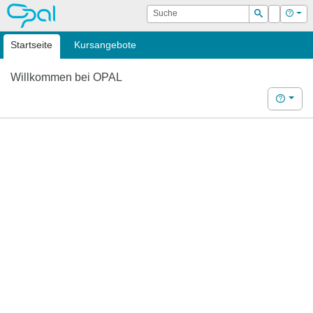
OPAL
Suche
Login
Hilf
Suchen
Startseite
Kursangebote
Willkommen bei OPAL
Hilfe