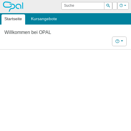
OPAL
Suche
Login
Hilf
Suchen
Startseite
Kursangebote
Willkommen bei OPAL
Hilfe