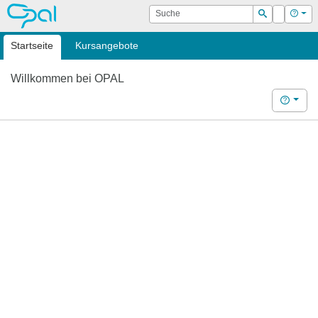
OPAL
Suche
Login
Hilf
Suchen
Startseite
Kursangebote
Willkommen bei OPAL
Hilfe