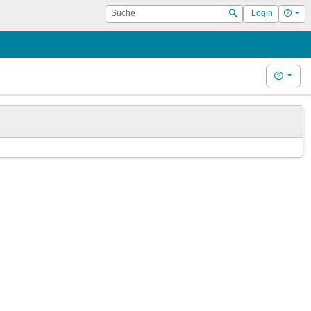
Suche
Hilf
Login
Suchen
Hilfe