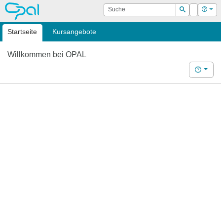
OPAL
Suche
Login
Hilf
Suchen
Startseite
Kursangebote
Willkommen bei OPAL
Hilfe