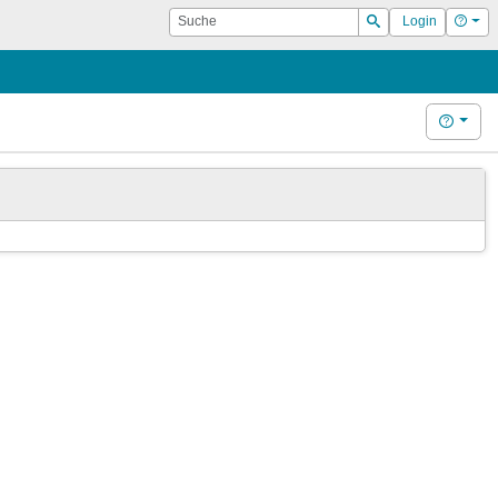
Suche
Hilf
Login
Suchen
Hilfe