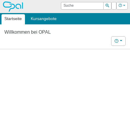
OPAL
Suche
Login
Hilf
Suchen
Startseite
Kursangebote
Willkommen bei OPAL
Hilfe