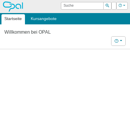
OPAL
Suche
Login
Hilf
Suchen
Startseite
Kursangebote
Willkommen bei OPAL
Hilfe