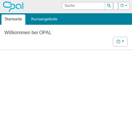
OPAL
Suche
Login
Hilf
Suchen
Startseite
Kursangebote
Willkommen bei OPAL
Hilfe