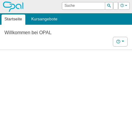
OPAL
Suche
Login
Hilf
Suchen
Startseite
Kursangebote
Willkommen bei OPAL
Hilfe