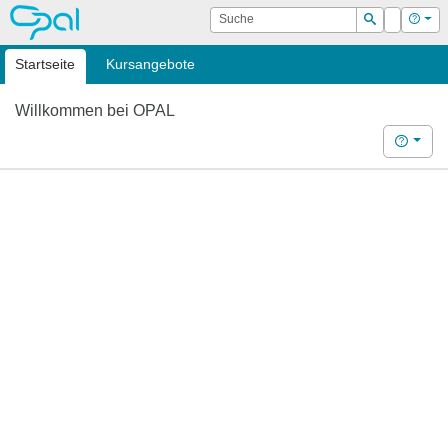
OPAL
Suche
Login
Hilf
Suchen
Startseite
Kursangebote
Willkommen bei OPAL
Hilfe