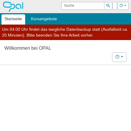
OPAL
Suche
Login
Hilf
Suchen
Startseite
Kursangebote
Um 04:00 Uhr findet das taegliche Datenbackup statt (Ausfallzeit ca.
20 Minuten). Bitte beenden Sie Ihre Arbeit vorher.
Willkommen bei OPAL
Hilfe