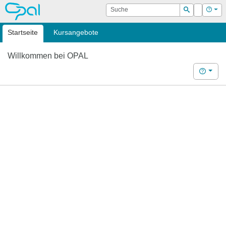
OPAL
Suche
Login
Hilf
Suchen
Startseite
Kursangebote
Willkommen bei OPAL
Hilfe