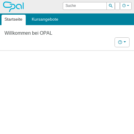
OPAL
Suche
Login
Hilf
Suchen
Startseite
Kursangebote
Willkommen bei OPAL
Hilfe