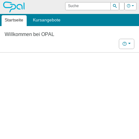
OPAL
Suche
Login
Hilf
Suchen
Startseite
Kursangebote
Willkommen bei OPAL
Hilfe