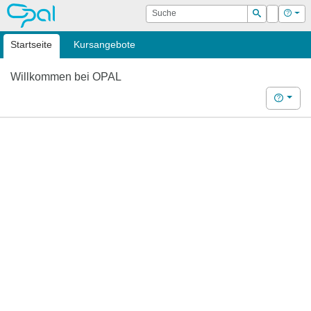
OPAL
Suche
Login
Hilf
Suchen
Startseite
Kursangebote
Willkommen bei OPAL
Hilfe