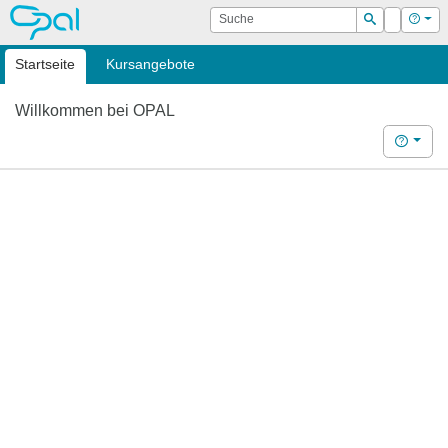
OPAL
Suche
Login
Hilf
Suchen
Startseite
Kursangebote
Willkommen bei OPAL
Hilfe