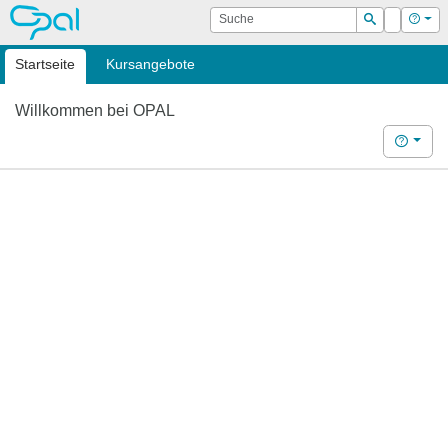
OPAL
Suche
Login
Hilf
Suchen
Startseite
Kursangebote
Willkommen bei OPAL
Hilfe