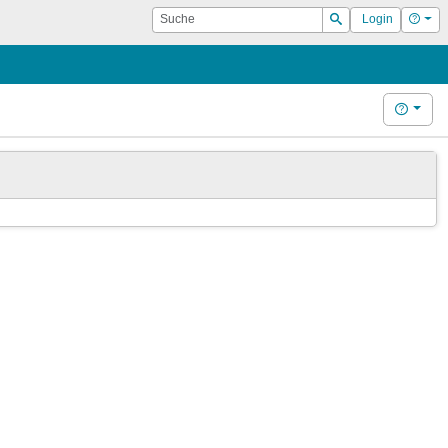
Suche
Hilf
Login
Suchen
Hilfe