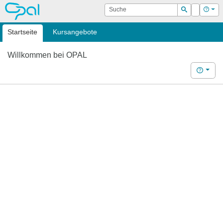
OPAL
Suche
Login
Hilf
Suchen
Startseite
Kursangebote
Willkommen bei OPAL
Hilfe