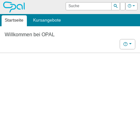
OPAL
Suche
Login
Hilf
Suchen
Startseite
Kursangebote
Willkommen bei OPAL
Hilfe