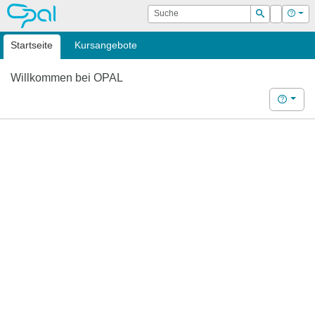
OPAL
Suche
Login
Hilf
Suchen
Startseite
Kursangebote
Willkommen bei OPAL
Hilfe