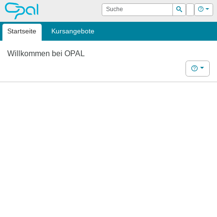
OPAL
Suche
Login
Hilf
Suchen
Startseite
Kursangebote
Willkommen bei OPAL
Hilfe