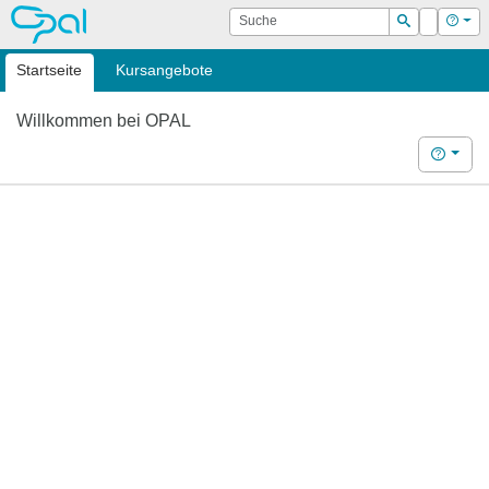
OPAL
Suche
Login
Hilf
Suchen
Startseite
Kursangebote
Willkommen bei OPAL
Hilfe