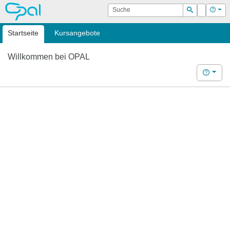
OPAL
Suche
Login
Hilf
Suchen
Startseite
Kursangebote
Willkommen bei OPAL
Hilfe