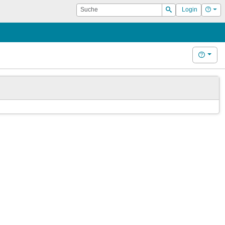
Suche
Hilf
Login
Suchen
Hilfe