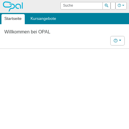
OPAL
Suche
Login
Hilf
Suchen
Startseite
Kursangebote
Willkommen bei OPAL
Hilfe