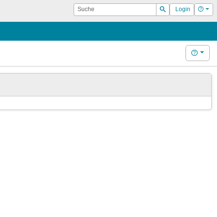
Suche
Hilf
Login
Suchen
Hilfe