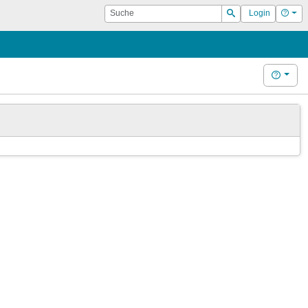
Suche
Hilf
Login
Suchen
Hilfe