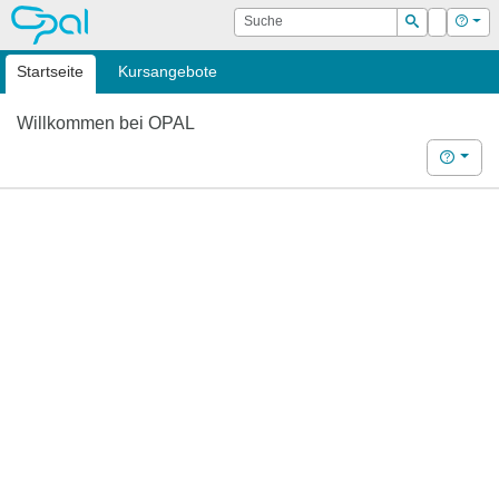
OPAL
Suche
Login
Hilf
Suchen
Startseite
Kursangebote
Willkommen bei OPAL
Hilfe