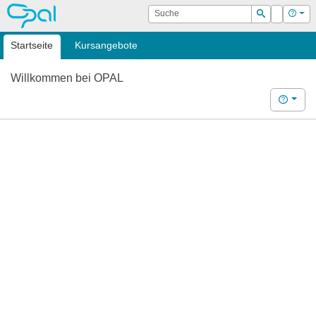
OPAL
Suche
Login
Hilf
Suchen
Startseite
Kursangebote
Willkommen bei OPAL
Hilfe