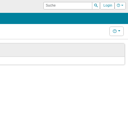
Suche
Hilf
Login
Suchen
Hilfe