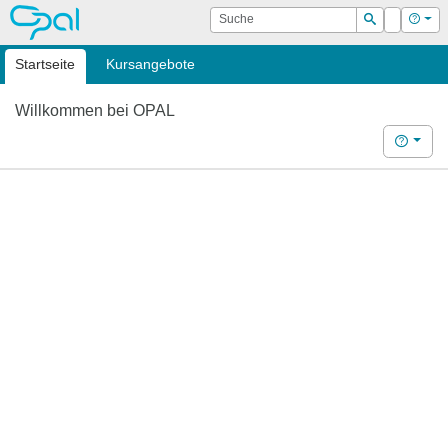
OPAL
Suche
Login
Hilf
Suchen
Startseite
Kursangebote
Willkommen bei OPAL
Hilfe