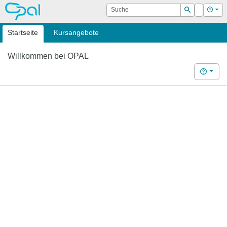
OPAL
Suche
Login
Hilf
Suchen
Startseite
Kursangebote
Willkommen bei OPAL
Hilfe