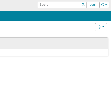
Suche
Hilf
Login
Suchen
Hilfe