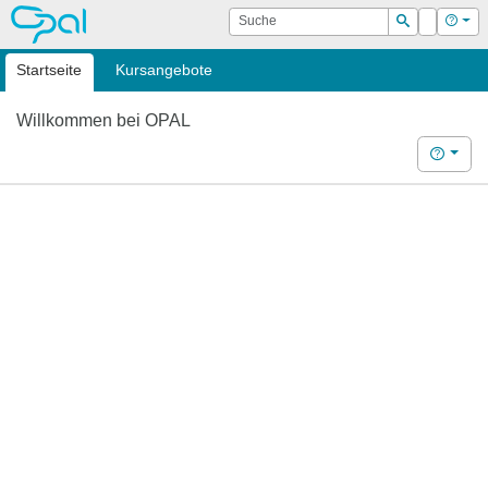
OPAL
Suche
Login
Hilf
Suchen
Startseite
Kursangebote
Willkommen bei OPAL
Hilfe