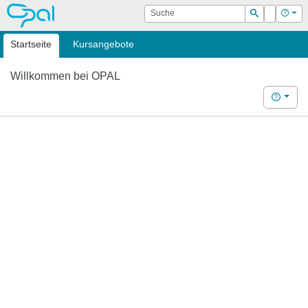
OPAL
Suche
Login
Hilf
Suchen
Startseite
Kursangebote
Willkommen bei OPAL
Hilfe