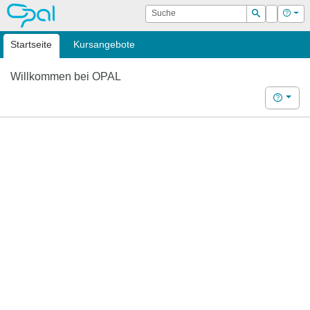
OPAL
Suche
Login
Hilf
Suchen
Startseite
Kursangebote
Willkommen bei OPAL
Hilfe