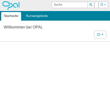
OPAL
Suche
Login
Hilf
Suchen
Startseite
Kursangebote
Willkommen bei OPAL
Hilfe