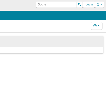
Suche
Hilf
Login
Suchen
Hilfe