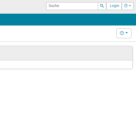
Suche
Hilf
Login
Suchen
Hilfe