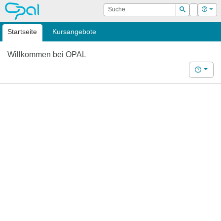
OPAL
Suche
Login
Hilf
Suchen
Startseite
Kursangebote
Willkommen bei OPAL
Hilfe