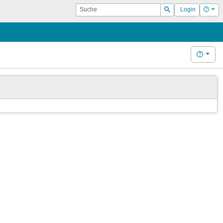
Suche
Hilf
Login
Suchen
Hilfe