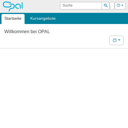
OPAL
Suche
Login
Hilf
Suchen
Startseite
Kursangebote
Willkommen bei OPAL
Hilfe