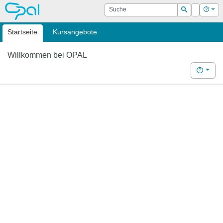
OPAL
Suche
Login
Hilf
Suchen
Startseite
Kursangebote
Willkommen bei OPAL
Hilfe