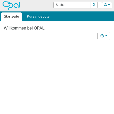
OPAL
Suche
Login
Hilf
Suchen
Startseite
Kursangebote
Willkommen bei OPAL
Hilfe