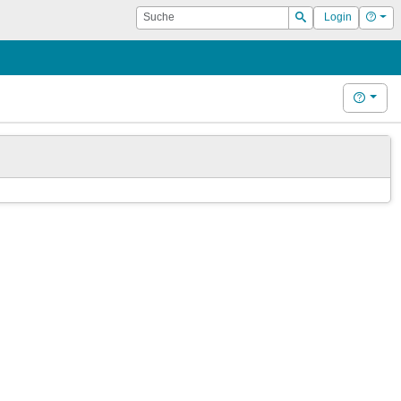
Suche
Hilf
Login
Suchen
Hilfe