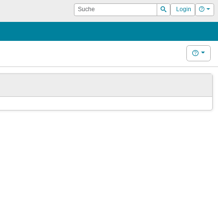
Suche
Hilf
Login
Suchen
Hilfe